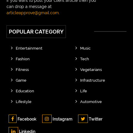
If you want to post your client article then you
can drop a message at
articleapprove@gmail.com
.
POPULAR CATEGORY
Entertainment
Music
Fashion
Tech
Fitness
Vegetarians
Game
Infrastructure
Education
Life
Lifestyle
Automotive
Facebook
Instagram
Twitter
Linkedin