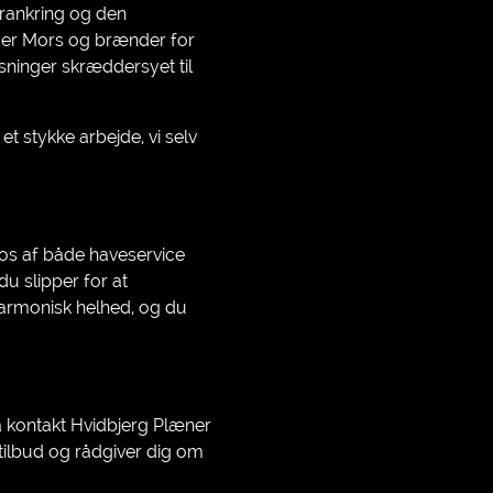
orankring og den
nder Mors og brænder for
sninger skræddersyet til
et stykke arbejde, vi selv
e os af både haveservice
u slipper for at
 harmonisk helhed, og du
så kontakt Hvidbjerg Plæner
tilbud og rådgiver dig om