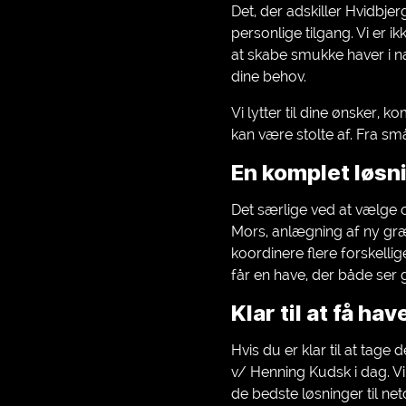
Det, der adskiller Hvidbj
personlige tilgang. Vi er
at skabe smukke haver i næ
dine behov.
Vi lytter til dine ønsker, 
kan være stolte af. Fra små
En komplet løsni
Det særlige ved at vælge o
Mors, anlægning af ny græ
koordinere flere forskelli
får en have, der både ser 
Klar til at få h
Hvis du er klar til at tag
v/ Henning Kudsk i dag. V
de bedste løsninger til ne