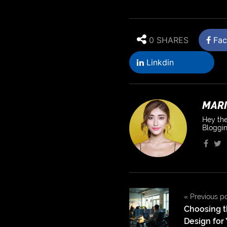
0 SHARES
Fac
Linkdin
MARI
Hey the
Bloggin
«
Previous p
Choosing t
Design for