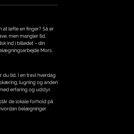
at løfte en finger? Så er
ave, men mangler tid,
 ind i billedet – din
belægningsarbejde Mors.
du tid. I en travl hverdag
beskæring, lugning og anden
 med erfaring og udstyr.
tår de lokale forhold på
og hvordan belægninger