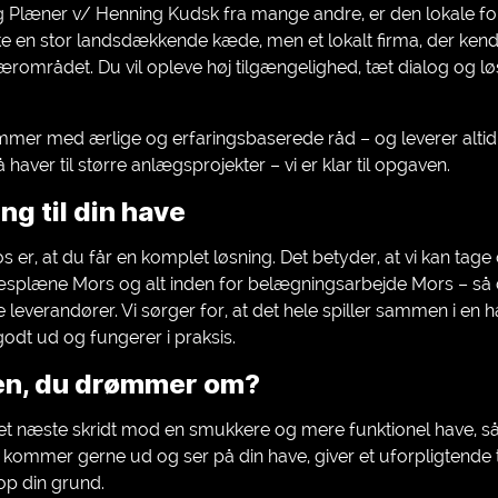
erg Plæner v/ Henning Kudsk fra mange andre, er den lokale f
 ikke en stor landsdækkende kæde, men et lokalt firma, der ke
rområdet. Du vil opleve høj tilgængelighed, tæt dialog og lø
kommer med ærlige og erfaringsbaserede råd – og leverer altid 
 haver til større anlægsprojekter – vi er klar til opgaven.
ng til din have
s er, at du får en komplet løsning. Det betyder, at vi kan tag
splæne Mors og alt inden for belægningsarbejde Mors – så d
ge leverandører. Vi sørger for, at det hele spiller sammen i en
godt ud og fungerer i praksis.
aven, du drømmer om?
e det næste skridt mod en smukkere og mere funktionel have, 
i kommer gerne ud og ser på din have, giver et uforpligtende 
top din grund.