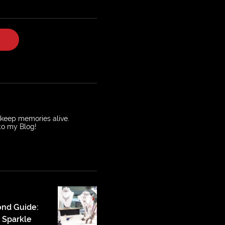
o keep memories alive.
 to my Blog!
ond Guide:
 Sparkle