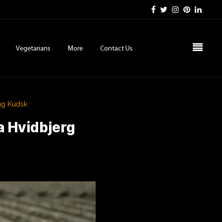
Vegetarians
More
Contact Us
ng Kudsk
a Hvidbjerg