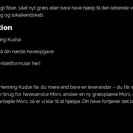
 fliser, sået nyt græs eller bare have hjælp til den løbende ve
ng og lokalkendskab.
tion
ing Kudsk
d på din næste haveopgave
ontaktformular her]
enning Kudsk får du mere end bare en leverandør – du får en 
 brug for haveservice Mors, ønsker en ny græsplæne Mors, 
bejde Mors, så er vi klar til at hjælpe. Din have fortjener de