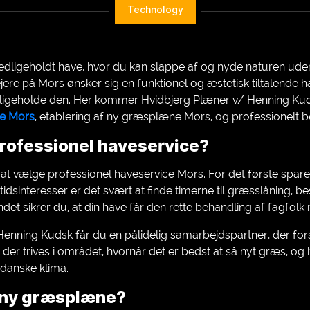
Technology
dligeholdt have, hvor du kan slappe af og nyde naturen uden 
ere på Mors ønsker sig en funktionel og æstetisk tiltalende h
vedligeholde den. Her kommer Hvidbjerg Plæner v/ Henning Kudsk
ce Mors
, etablering af ny græsplæne Mors, og professionelt 
rofessionel haveservice?
t vælge professionel haveservice Mors. For det første sparer 
itidsinteresser er det svært at finde timerne til græsslåning, 
ndet sikrer du, at din have får den rette behandling af fagfolk
enning Kudsk får du en pålidelig samarbejdspartner, der fors
er der trives i området, hvornår det er bedst at så nyt græs, 
 danske klima.
n ny græsplæne?