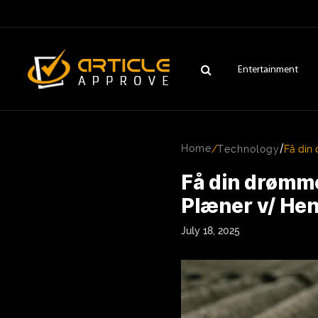
Entertainment
/
Home
/
Technology
Få din
Få din drømme
Plæner v/ He
July 18, 2025
ENTERTAINMENT
FASHION
FITNESS