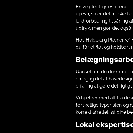
En velplejet græsplæne er 
ujævn, så er det måske tid 
jordforbedring til såning a
udtryk, men gør det også l
Hos Hvidbjerg Plæner v/ H
du får et flot og holdbart 
Belægningsarbej
Uanset om du drømmer om e
en vigtig del af havedesig
erfaring at gøre det rigtigt.
Vi hjælper med alt fra des
forskellige typer sten og fl
korrekt afrettet, så dine b
Lokal ekspertis