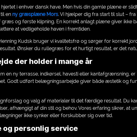
hjertet i enhver dansk have. Men hvis din gamle plæne er slid
til en
ny græsplæne Mors
. Vi hjælper dig fra start til slut – f
f græs og første klipning. En korrekt anlagt plæne giver ikke b
ettere at vedligeholde haven i fremtiden.
enning Kudsk bruger vi kvalitetsfrø og sørger for korrekt jo
resultat. Ønsker du rullegræs for et hurtigt resultat, er det na
de der holder i mange år
n ny terrasse, indkørsel, havesti eller kantafgrænsning, e
net. Godt udført belægningsarbejde giver både æstetik og fun
ignforslag og valg af materialer til det færdige resultat. D
iser, afhængigt af din stil og behov. Vores erfaring sikrer, at u
elægninger ikke synker eller forskubber sig over tid.
e og personlig service