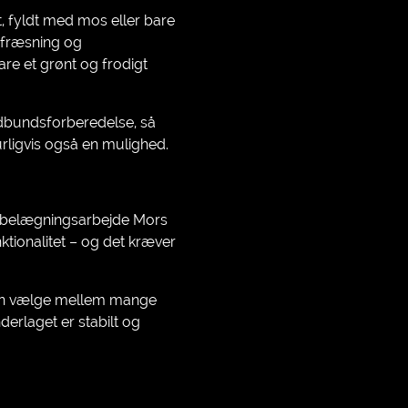
t, fyldt med mos eller bare
ra fræsning og
are et grønt og frodigt
rdbundsforberedelse, så
turligvis også en mulighed.
r belægningsarbejde Mors
ktionalitet – og det kræver
u kan vælge mellem mange
nderlaget er stabilt og