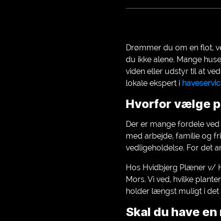
Drømmer du om en flot, ve
du ikke alene. Mange husej
viden eller udstyr til at 
lokale ekspert i
haveservi
Hvorfor vælge p
Der er mange fordele ved a
med arbejde, familie og fr
vedligeholdelse. For det a
Hos Hvidbjerg Plæner v/ H
Mors. Vi ved, hvilke plant
holder længst muligt i det
Skal du have e