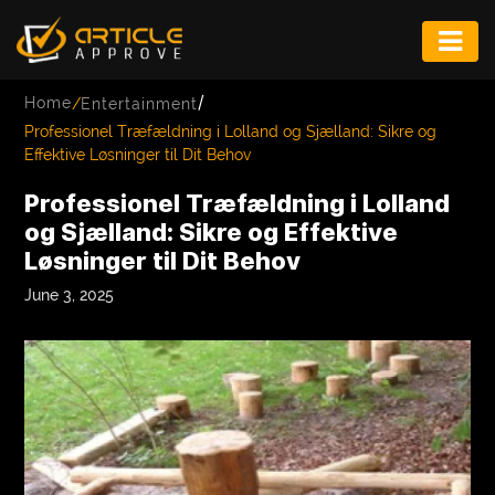
ENTERTAINMENT
/
Home
/
Entertainment
FASHION
Professionel Træfældning i Lolland og Sjælland: Sikre og
Effektive Løsninger til Dit Behov
FITNESS
Professionel Træfældning i Lolland
GAME
og Sjælland: Sikre og Effektive
Løsninger til Dit Behov
INFRASTRUCTURE
June 3, 2025
LIFE
MUSIC
TECH
LIFESTYLE
EDUCATION