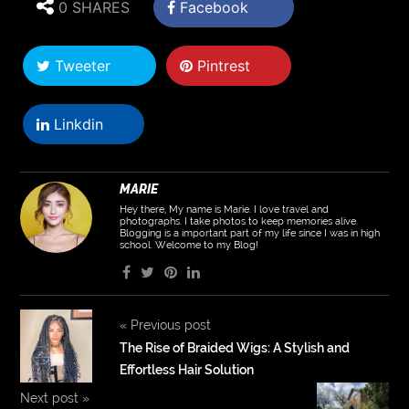
0 SHARES
Facebook
Tweeter
Pintrest
Linkdin
MARIE
Hey there, My name is Marie. I love travel and
photographs. I take photos to keep memories alive.
Blogging is a important part of my life since I was in high
school. Welcome to my Blog!
«
Previous post
The Rise of Braided Wigs: A Stylish and
Effortless Hair Solution
Next post
»