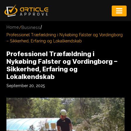
ENTERTAINMENT
/
Home
/
Business
FASHION
Professionel Træfældning i Nykøbing Falster og Vordingborg
– Sikkerhed, Erfaring og Lokalkendskab
FITNESS
Professionel Træfældning i
GAME
Nykøbing Falster og Vordingborg –
Sikkerhed, Erfaring og
INFRASTRUCTURE
Lokalkendskab
LIFE
September 20, 2025
MUSIC
TECH
LIFESTYLE
EDUCATION