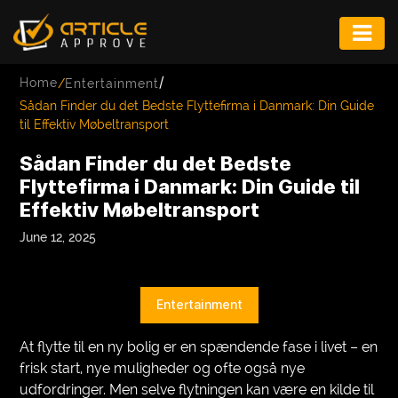
ENTERTAINMENT
/
Home
/
Entertainment
FASHION
Sådan Finder du det Bedste Flyttefirma i Danmark: Din Guide
til Effektiv Møbeltransport
FITNESS
Sådan Finder du det Bedste
GAME
Flyttefirma i Danmark: Din Guide til
Effektiv Møbeltransport
INFRASTRUCTURE
June 12, 2025
LIFE
MUSIC
Entertainment
TECH
At flytte til en ny bolig er en spændende fase i livet – en
LIFESTYLE
frisk start, nye muligheder og ofte også nye
udfordringer. Men selve flytningen kan være en kilde til
EDUCATION