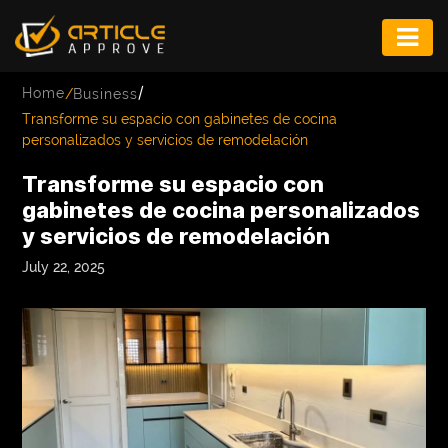
ENTERTAINMENT
/
Home
/
Business
FASHION
Transforme su espacio con gabinetes de cocina
personalizados y servicios de remodelación
FITNESS
Transforme su espacio con
GAME
gabinetes de cocina personalizados
y servicios de remodelación
INFRASTRUCTURE
July 22, 2025
LIFE
MUSIC
TECH
LIFESTYLE
EDUCATION