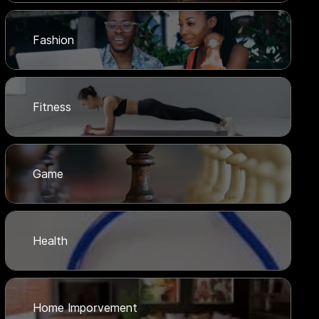
Fashion
Fitness
Game
Health
Home Imporvement